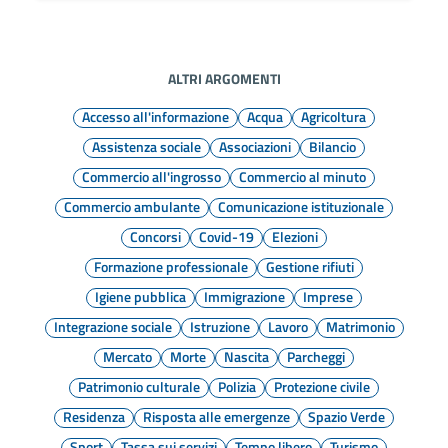
ALTRI ARGOMENTI
Accesso all'informazione
Acqua
Agricoltura
Assistenza sociale
Associazioni
Bilancio
Commercio all'ingrosso
Commercio al minuto
Commercio ambulante
Comunicazione istituzionale
Concorsi
Covid-19
Elezioni
Formazione professionale
Gestione rifiuti
Igiene pubblica
Immigrazione
Imprese
Integrazione sociale
Istruzione
Lavoro
Matrimonio
Mercato
Morte
Nascita
Parcheggi
Patrimonio culturale
Polizia
Protezione civile
Residenza
Risposta alle emergenze
Spazio Verde
Sport
Tassa sui servizi
Tempo libero
Turismo