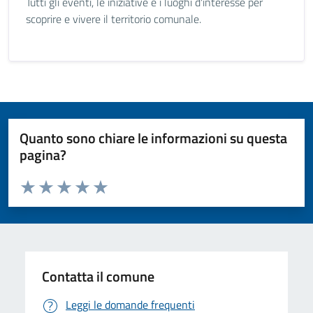
Tutti gli eventi, le iniziative e i luoghi d'interesse per
scoprire e vivere il territorio comunale.
Quanto sono chiare le informazioni su questa
pagina?
Valuta da 1 a 5 stelle la pagina
Valuta 1 stelle su 5
Valuta 2 stelle su 5
Valuta 3 stelle su 5
Valuta 4 stelle su 5
Valuta 5 stelle su 5
Contatta il comune
Leggi le domande frequenti