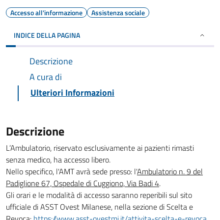
Accesso all'informazione
Assistenza sociale
INDICE DELLA PAGINA
Descrizione
A cura di
Ulteriori Informazioni
Descrizione
L’Ambulatorio, riservato esclusivamente ai pazienti rimasti
senza medico, ha accesso libero.
Nello specifico, l'AMT avrà sede presso: l'
Ambulatorio n. 9 del
Padiglione 67, Ospedale di Cuggiono, Via Badi 4
.
Gli orari e le modalità di accesso saranno reperibili sul sito
ufficiale di ASST Ovest Milanese, nella sezione di Scelta e
Revoca:
https://www.asst-ovestmi.it/attivita-scelta-e-revoca.