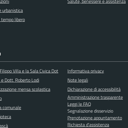
zioni
Salute, benessere e assistenza
 urbanistica
e tempo libero
I
ilippo Villa e la Sala Civica Dot
Informativa privacy
 e Dott. Roberto Lodi
Note legali
izzazione mensa scolastica
Dichiarazione di accessibilità
Amministrazione trasparente
o
Leggi le FAQ
ca comunale
Segnalazione disservizio
ioteca
Prenotazione appuntamento
Richiesta d'assistenza
ascà