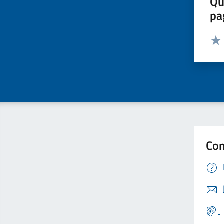
Qu
pa
Valut
Valu
Con