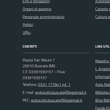
Enti e fondazioni
Autorizza
Organi di governo
Catasto e
Personale amministrativo
Cultura 
Politici
Uffici
CONTATTI
LINK UTIL
Piazza San Mauro 1
Maestro F
20010 Buscate (MI)
t. Angelo
C.F. 03391930157 - P.Iva:
Informat
03391930157
Telefono:
0331 177941 int. 1
Asilo Nid
E-mail:
Bibliote
PEC:
Blog Bibl
Fondo Fr