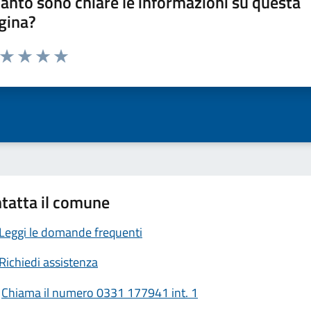
anto sono chiare le informazioni su questa
gina?
a da 1 a 5 stelle la pagina
ta 1 stelle su 5
Valuta 2 stelle su 5
Valuta 3 stelle su 5
Valuta 4 stelle su 5
Valuta 5 stelle su 5
tatta il comune
Leggi le domande frequenti
Richiedi assistenza
Chiama il numero 0331 177941 int. 1