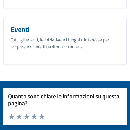
Eventi
Tutti gli eventi, le iniziative e i luoghi d'interesse per
scoprire e vivere il territorio comunale.
Quanto sono chiare le informazioni su questa
pagina?
Valuta da 1 a 5 stelle la pagina
Valuta 1 stelle su 5
Valuta 2 stelle su 5
Valuta 3 stelle su 5
Valuta 4 stelle su 5
Valuta 5 stelle su 5