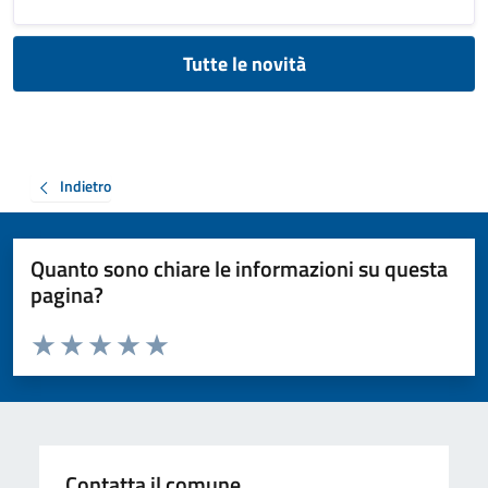
Tutte le novità
Indietro
Quanto sono chiare le informazioni su questa
pagina?
Valuta da 1 a 5 stelle la pagina
Valuta 1 stelle su 5
Valuta 2 stelle su 5
Valuta 3 stelle su 5
Valuta 4 stelle su 5
Valuta 5 stelle su 5
Contatta il comune