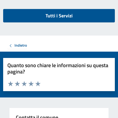
Tutti i Servizi
Indietro
Quanto sono chiare le informazioni su questa
pagina?
Valuta da 1 a 5 stelle la pagina
Valuta 1 stelle su 5
Valuta 2 stelle su 5
Valuta 3 stelle su 5
Valuta 4 stelle su 5
Valuta 5 stelle su 5
Contatta il comune