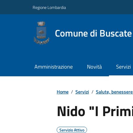
Regione Lombardia
Comune di Buscate
Amministrazione
Novità
Servizi
Home
/
Servizi
/
Salute, benessere
Nido "I Prim
Servizio Attivo