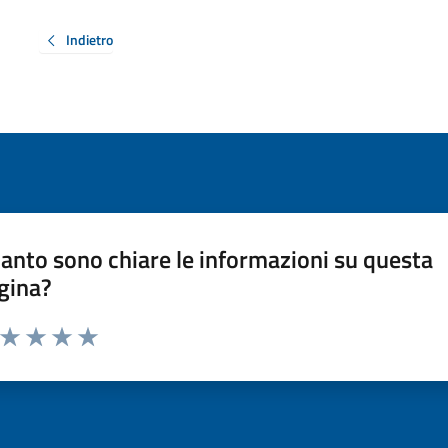
Indietro
anto sono chiare le informazioni su questa
gina?
a da 1 a 5 stelle la pagina
ta 1 stelle su 5
Valuta 2 stelle su 5
Valuta 3 stelle su 5
Valuta 4 stelle su 5
Valuta 5 stelle su 5