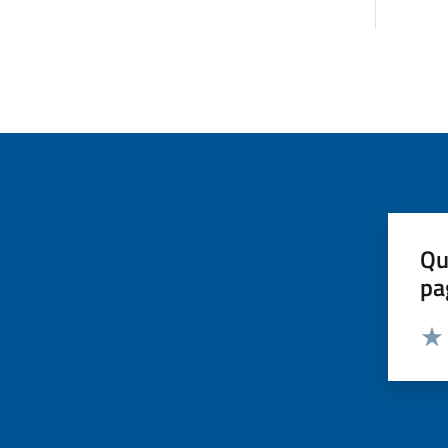
Qu
pa
Valut
Valu