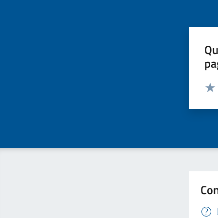
Qu
pa
Valut
Valu
Con