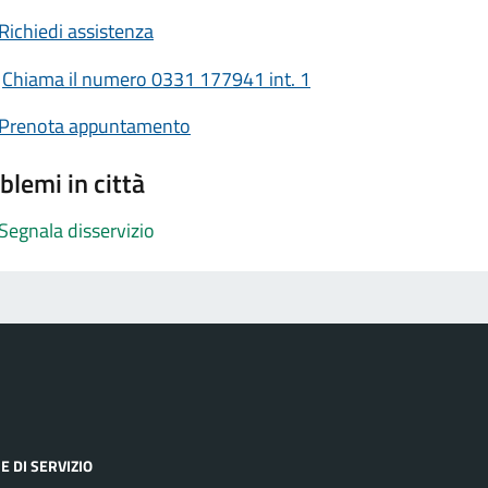
Richiedi assistenza
Chiama il numero 0331 177941 int. 1
Prenota appuntamento
blemi in città
Segnala disservizio
E DI SERVIZIO