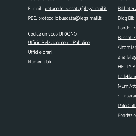
E-mail:
Bibliote
PEC:
Blog Bibl
Fondo Fr
Codice univoco UF0QNQ
Buscates
Ufficio Relazioni con il Pubblico
Altomila
Uffici e orari
analisi 
Numeri utili
HETTA 
La Milan
Mum Atta
d imparar
Polo Cul
Fondazio