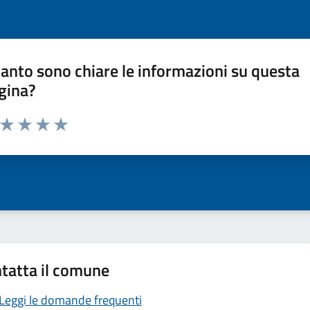
anto sono chiare le informazioni su questa
gina?
a da 1 a 5 stelle la pagina
ta 1 stelle su 5
Valuta 2 stelle su 5
Valuta 3 stelle su 5
Valuta 4 stelle su 5
Valuta 5 stelle su 5
tatta il comune
Leggi le domande frequenti