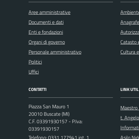
Aree amministrative
Ambient
Documenti e dati
Anagrafe 
Enti e fondazioni
Autorizza
Organi di governo
Catasto e
Personale amministrativo
Cultura 
Politici
Uffici
CONTATTI
LINK UTIL
Piazza San Mauro 1
Maestro F
20010 Buscate (MI)
t. Angelo
C.F. 03391930157 - P.Iva:
Informat
03391930157
Telefono:
0331 177941 int. 1
Asilo Nid