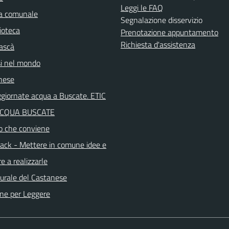
Leggi le FAQ
ca comunale
Segnalazione disservizio
ioteca
Prenotazione appuntamento
Richiesta d'assistenza
ascà
i nel mondo
nese
aggiornate acqua a Buscate. ETIC
ACQUA BUSCATE
o che conviene
ck - Mettere in comune idee e
e a realizzarle
turale del Castanese
ne per Leggere