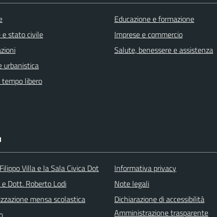
e
Educazione e formazione
e stato civile
Imprese e commercio
zioni
Salute, benessere e assistenza
 urbanistica
e tempo libero
I
ilippo Villa e la Sala Civica Dot
Informativa privacy
 e Dott. Roberto Lodi
Note legali
izzazione mensa scolastica
Dichiarazione di accessibilità
Amministrazione trasparente
o