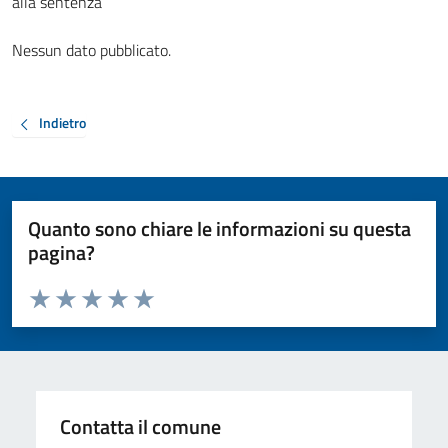
alla sentenza
Nessun dato pubblicato.
Indietro
Quanto sono chiare le informazioni su questa
pagina?
Valuta da 1 a 5 stelle la pagina
Valuta 1 stelle su 5
Valuta 2 stelle su 5
Valuta 3 stelle su 5
Valuta 4 stelle su 5
Valuta 5 stelle su 5
Contatta il comune