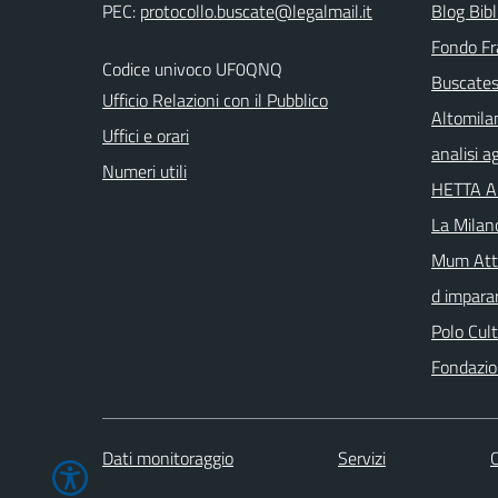
PEC:
Blog Bibl
Fondo Fr
Codice univoco UF0QNQ
Buscates
Ufficio Relazioni con il Pubblico
Altomila
Uffici e orari
analisi 
Numeri utili
HETTA 
La Milan
Mum Atta
d imparar
Polo Cul
Fondazio
Dati monitoraggio
Servizi
C