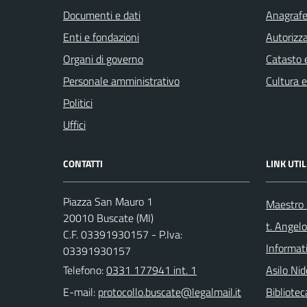
Documenti e dati
Anagrafe 
Enti e fondazioni
Autorizza
Organi di governo
Catasto e
Personale amministrativo
Cultura 
Politici
Uffici
CONTATTI
LINK UTIL
Piazza San Mauro 1
Maestro F
20010 Buscate (MI)
t. Angelo
C.F. 03391930157 - P.Iva:
Informat
03391930157
Telefono:
0331 177941 int. 1
Asilo Nid
E-mail:
Bibliote