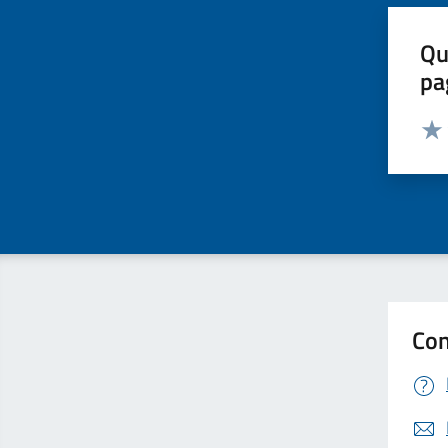
Qu
pa
Valut
Valu
Con