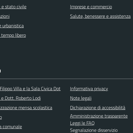
e stato civile
Imprese e commercio
zioni
Salute, benessere e assistenza
 urbanistica
e tempo libero
I
ilippo Villa e la Sala Civica Dot
Informativa privacy
 e Dott. Roberto Lodi
Note legali
izzazione mensa scolastica
Dichiarazione di accessibilità
Amministrazione trasparente
o
Leggi le FAQ
ca comunale
Segnalazione disservizio