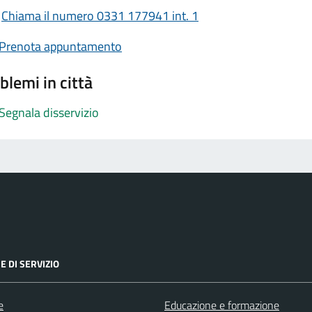
Chiama il numero 0331 177941 int. 1
Prenota appuntamento
blemi in città
Segnala disservizio
E DI SERVIZIO
e
Educazione e formazione