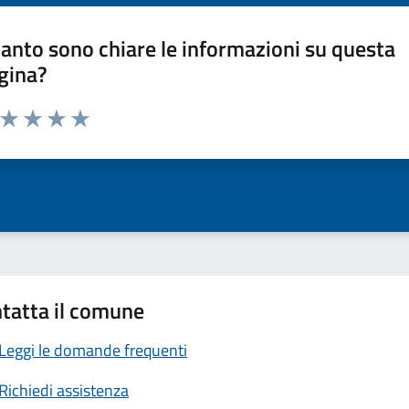
anto sono chiare le informazioni su questa
gina?
a da 1 a 5 stelle la pagina
ta 1 stelle su 5
Valuta 2 stelle su 5
Valuta 3 stelle su 5
Valuta 4 stelle su 5
Valuta 5 stelle su 5
tatta il comune
Leggi le domande frequenti
Richiedi assistenza