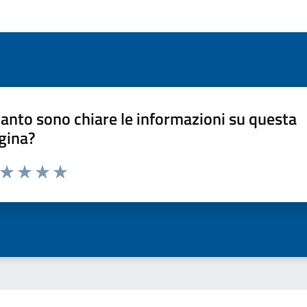
anto sono chiare le informazioni su questa
gina?
a da 1 a 5 stelle la pagina
ta 1 stelle su 5
Valuta 2 stelle su 5
Valuta 3 stelle su 5
Valuta 4 stelle su 5
Valuta 5 stelle su 5