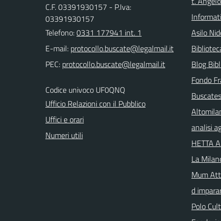
t. Angelo
C.F. 03391930157 - P.Iva:
Informat
03391930157
Telefono:
0331 177941 int. 1
Asilo Nid
E-mail:
Bibliote
PEC:
Blog Bibl
Fondo Fr
Codice univoco UF0QNQ
Buscates
Ufficio Relazioni con il Pubblico
Altomila
Uffici e orari
analisi 
Numeri utili
HETTA 
La Milan
Mum Atta
d imparar
Polo Cul