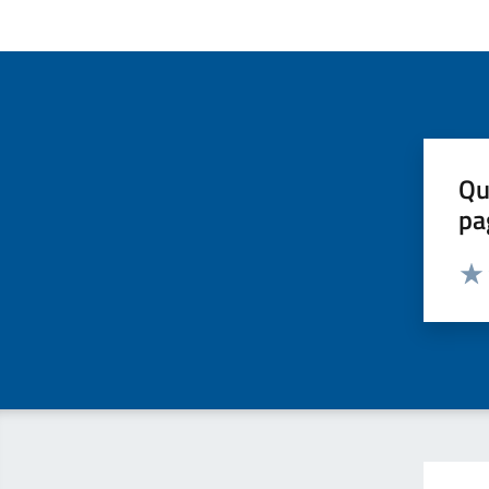
Qu
pa
Valut
Valu