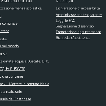
 e Dott. Roberto Lodi
Note legali
izzazione mensa scolastica
Dichiarazione di accessibilità
Amministrazione trasparente
o
Leggi le FAQ
ca comunale
Segnalazione disservizio
ioteca
Prenotazione appuntamento
Richiesta d'assistenza
ascà
i nel mondo
nese
aggiornate acqua a Buscate. ETIC
ACQUA BUSCATE
o che conviene
ck - Mettere in comune idee e
e a realizzarle
turale del Castanese