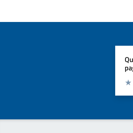
Qu
pa
Valut
Valu