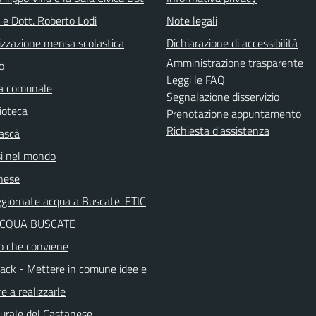
 e Dott. Roberto Lodi
Note legali
izzazione mensa scolastica
Dichiarazione di accessibilità
Amministrazione trasparente
o
Leggi le FAQ
ca comunale
Segnalazione disservizio
ioteca
Prenotazione appuntamento
Richiesta d'assistenza
ascà
i nel mondo
nese
aggiornate acqua a Buscate. ETIC
ACQUA BUSCATE
o che conviene
ck - Mettere in comune idee e
e a realizzarle
turale del Castanese