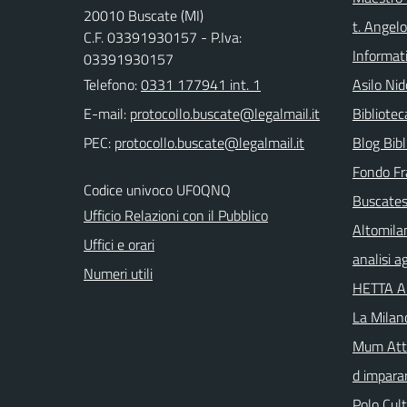
20010 Buscate (MI)
t. Angelo
C.F. 03391930157 - P.Iva:
Informat
03391930157
Telefono:
0331 177941 int. 1
Asilo Nid
E-mail:
Bibliote
PEC:
Blog Bibl
Fondo Fr
Codice univoco UF0QNQ
Buscates
Ufficio Relazioni con il Pubblico
Altomila
Uffici e orari
analisi 
Numeri utili
HETTA 
La Milan
Mum Atta
d imparar
Polo Cul