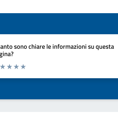
anto sono chiare le informazioni su questa
gina?
a da 1 a 5 stelle la pagina
ta 1 stelle su 5
Valuta 2 stelle su 5
Valuta 3 stelle su 5
Valuta 4 stelle su 5
Valuta 5 stelle su 5