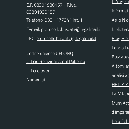
t. Angelo
C.F. 03391930157 - P.Iva:
Informat
03391930157
Telefono:
0331 177941 int. 1
Asilo Nid
E-mail:
Bibliote
PEC:
Blog Bibl
Fondo Fr
Codice univoco UF0QNQ
Buscates
Ufficio Relazioni con il Pubblico
Altomila
Uffici e orari
analisi 
Numeri utili
HETTA 
La Milan
Mum Atta
d imparar
Polo Cul