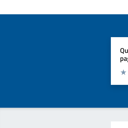
Qu
pa
Valut
Valu