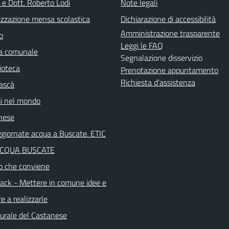
 e Dott. Roberto Lodi
Note legali
izzazione mensa scolastica
Dichiarazione di accessibilità
Amministrazione trasparente
o
Leggi le FAQ
ca comunale
Segnalazione disservizio
ioteca
Prenotazione appuntamento
Richiesta d'assistenza
ascà
i nel mondo
nese
aggiornate acqua a Buscate. ETIC
ACQUA BUSCATE
o che conviene
ck - Mettere in comune idee e
e a realizzarle
turale del Castanese