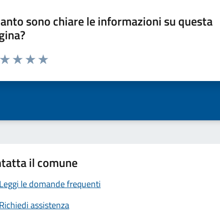
anto sono chiare le informazioni su questa
gina?
a da 1 a 5 stelle la pagina
ta 1 stelle su 5
Valuta 2 stelle su 5
Valuta 3 stelle su 5
Valuta 4 stelle su 5
Valuta 5 stelle su 5
tatta il comune
Leggi le domande frequenti
Richiedi assistenza