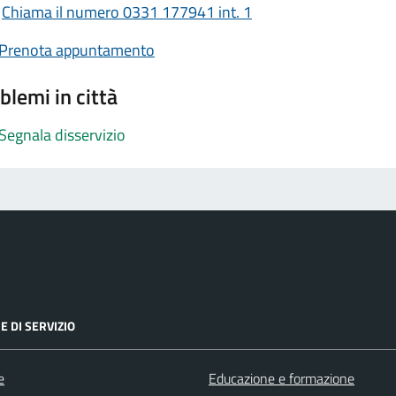
Chiama il numero 0331 177941 int. 1
Prenota appuntamento
blemi in città
Segnala disservizio
E DI SERVIZIO
e
Educazione e formazione