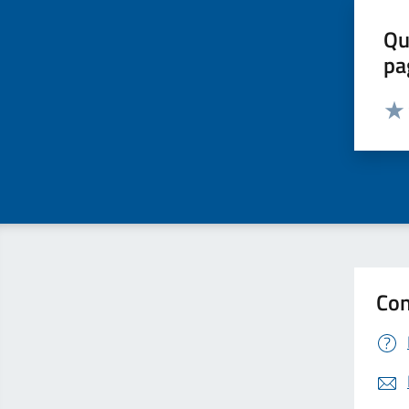
Qu
pa
Valut
Valu
Con