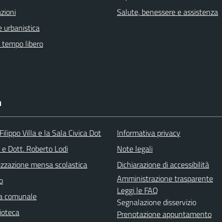
zioni
Salute, benessere e assistenza
 urbanistica
e tempo libero
I
ilippo Villa e la Sala Civica Dot
Informativa privacy
 e Dott. Roberto Lodi
Note legali
izzazione mensa scolastica
Dichiarazione di accessibilità
Amministrazione trasparente
o
Leggi le FAQ
ca comunale
Segnalazione disservizio
ioteca
Prenotazione appuntamento