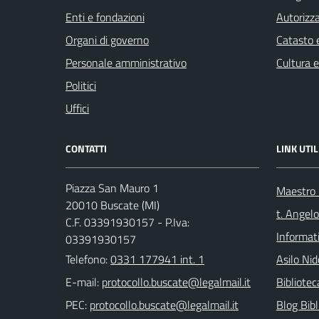
Enti e fondazioni
Autorizza
Organi di governo
Catasto e
Personale amministrativo
Cultura 
Politici
Uffici
CONTATTI
LINK UTIL
Piazza San Mauro 1
Maestro F
20010 Buscate (MI)
t. Angelo
C.F. 03391930157 - P.Iva:
Informat
03391930157
Telefono:
0331 177941 int. 1
Asilo Nid
E-mail:
Bibliote
PEC:
Blog Bibl