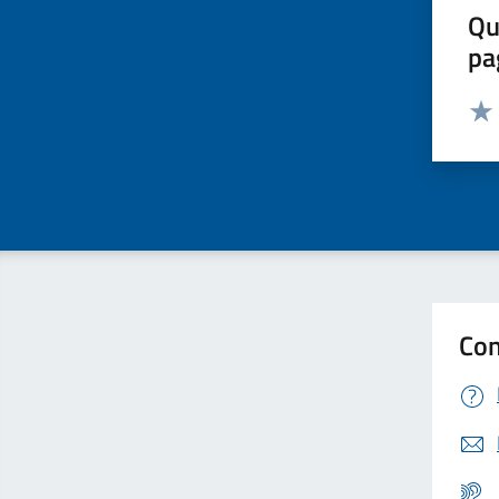
Qu
pa
Valut
Valu
Con