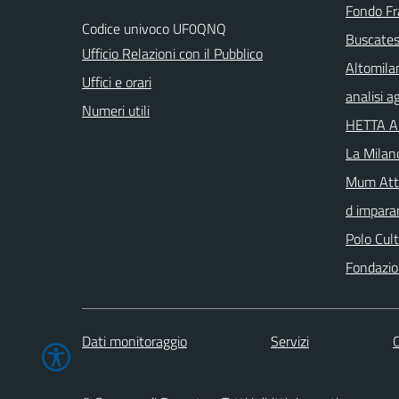
Fondo Fr
Codice univoco UF0QNQ
Buscates
Ufficio Relazioni con il Pubblico
Altomila
Uffici e orari
analisi 
Numeri utili
HETTA 
La Milan
Mum Atta
d imparar
Polo Cul
Fondazio
Dati monitoraggio
Servizi
C