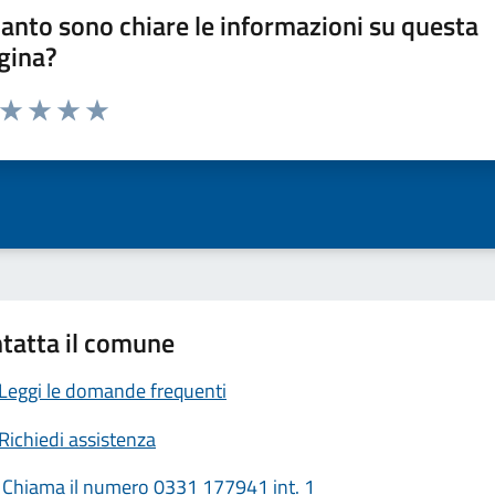
anto sono chiare le informazioni su questa
gina?
a da 1 a 5 stelle la pagina
ta 1 stelle su 5
Valuta 2 stelle su 5
Valuta 3 stelle su 5
Valuta 4 stelle su 5
Valuta 5 stelle su 5
tatta il comune
Leggi le domande frequenti
Richiedi assistenza
Chiama il numero 0331 177941 int. 1