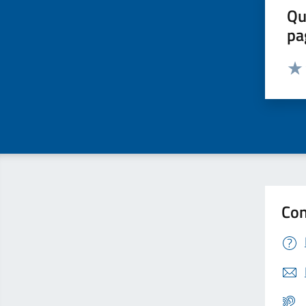
Qu
pa
Valut
Valu
Con