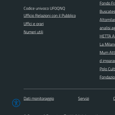
Fondo Fr
Codice univoco UF0QNQ
Buscates
Ufficio Relazioni con il Pubblico
Altomila
Uffici e orari
analisi 
Numeri utili
HETTA 
La Milan
Mum Atta
d imparar
Polo Cul
Fondazio
Dati monitoraggio
Servizi
C