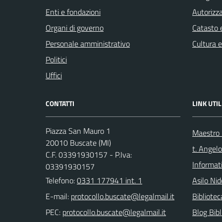
Enti e fondazioni
Autorizza
Organi di governo
Catasto e
Personale amministrativo
Cultura 
Politici
Uffici
CONTATTI
LINK UTIL
Piazza San Mauro 1
Maestro F
20010 Buscate (MI)
t. Angelo
C.F. 03391930157 - P.Iva:
Informat
03391930157
Telefono:
0331 177941 int. 1
Asilo Nid
E-mail:
Bibliote
PEC:
Blog Bibl