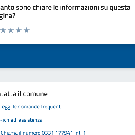
anto sono chiare le informazioni su questa
gina?
a da 1 a 5 stelle la pagina
ta 1 stelle su 5
Valuta 2 stelle su 5
Valuta 3 stelle su 5
Valuta 4 stelle su 5
Valuta 5 stelle su 5
tatta il comune
Leggi le domande frequenti
Richiedi assistenza
Chiama il numero 0331 177941 int. 1