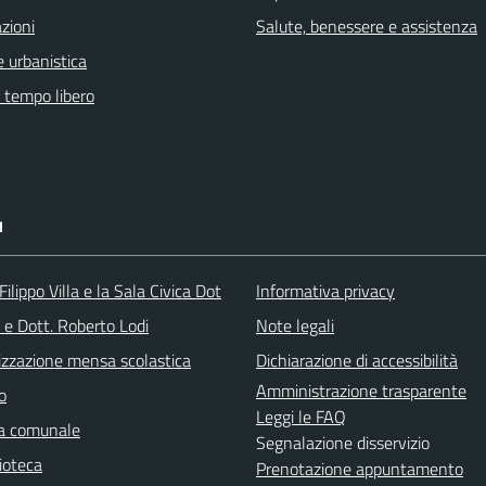
zioni
Salute, benessere e assistenza
 urbanistica
e tempo libero
I
ilippo Villa e la Sala Civica Dot
Informativa privacy
 e Dott. Roberto Lodi
Note legali
izzazione mensa scolastica
Dichiarazione di accessibilità
Amministrazione trasparente
o
Leggi le FAQ
ca comunale
Segnalazione disservizio
ioteca
Prenotazione appuntamento