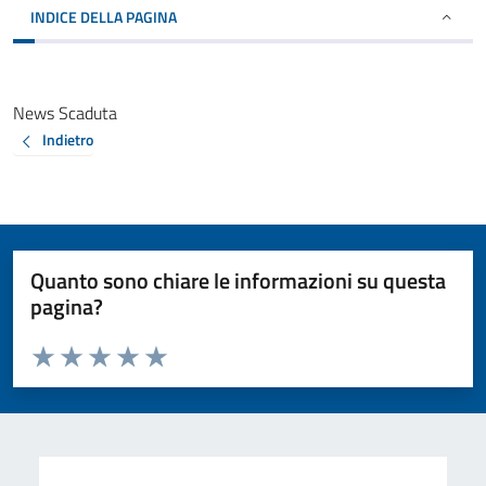
INDICE DELLA PAGINA
News Scaduta
Indietro
Quanto sono chiare le informazioni su questa
pagina?
Valuta da 1 a 5 stelle la pagina
Valuta 1 stelle su 5
Valuta 2 stelle su 5
Valuta 3 stelle su 5
Valuta 4 stelle su 5
Valuta 5 stelle su 5