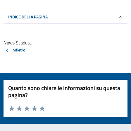
INDICE DELLA PAGINA
News Scaduta
Indietro
Quanto sono chiare le informazioni su questa
pagina?
Valuta da 1 a 5 stelle la pagina
Valuta 1 stelle su 5
Valuta 2 stelle su 5
Valuta 3 stelle su 5
Valuta 4 stelle su 5
Valuta 5 stelle su 5